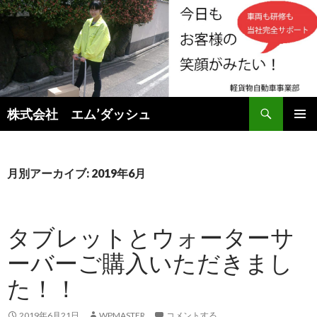
検
株式会社 エム’ダッシュ
索
コ
メインメ
ン
ニュー
テ
ン
月別アーカイブ: 2019年6月
ツ
へ
ス
タブレットとウォーターサ
キ
ッ
ーバーご購入いただきまし
プ
た！！
2019年6月21日
WPMASTER
コメントする