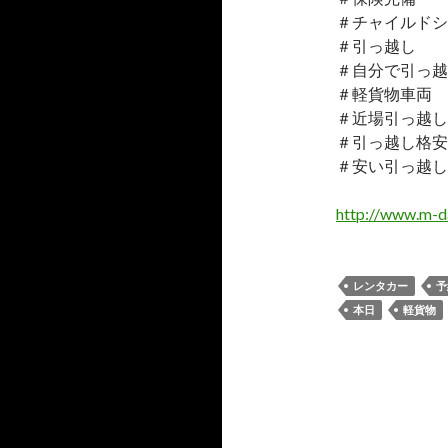
＃チャイルドシ
＃引っ越し
＃自分で引っ越
＃軽貨物車両
＃近場引っ越し
＃引っ越し格安
＃安い引っ越し
http://www.m-da
レンタカー
予
本日
軽貨物