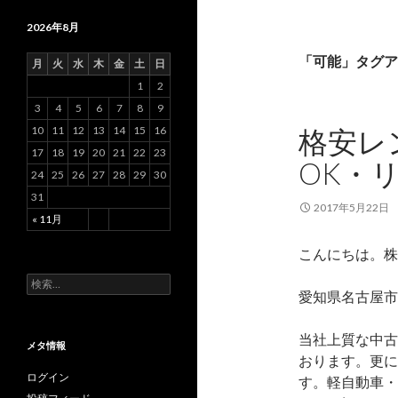
2026年8月
「可能」タグア
月
火
水
木
金
土
日
1
2
3
4
5
6
7
8
9
10
11
12
13
14
15
16
格安レ
17
18
19
20
21
22
23
OK・
24
25
26
27
28
29
30
31
2017年5月22日
« 11月
こんにちは。株
検
愛知県名古屋市
索
:
当社上質な中古
メタ情報
おります。更に
ログイン
す。軽自動車・