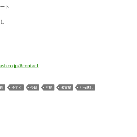
ート
し
sh.co.jp/#contact
約
今すぐ
今日
可能
名古屋
引っ越し