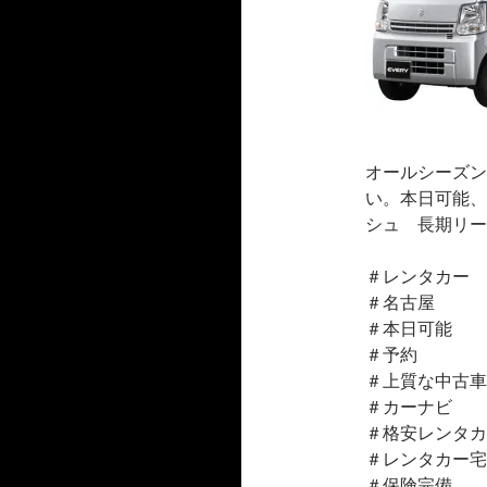
オールシーズン
い。本日可能、
シュ 長期リー
＃レンタカー
＃名古屋
＃本日可能
＃予約
＃上質な中古車
＃カーナビ
＃格安レンタカ
＃レンタカー宅
＃保険完備