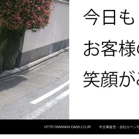
コンテンツへスキップ
HTTP://WWW.M-DASH.CO.JP/
中古車販売・自社ローン可