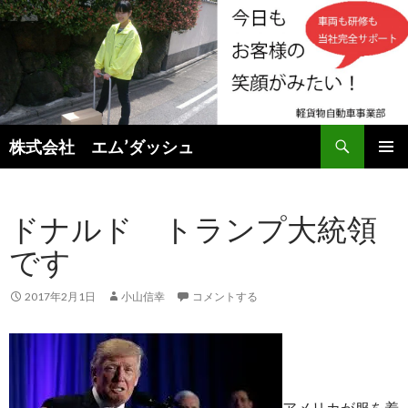
検
株式会社 エム’ダッシュ
索
コ
メインメ
ン
ニュー
テ
ドナルド トランプ大統領
ン
ツ
です
へ
ス
キ
2017年2月1日
小山信幸
コメントする
ッ
プ
アメリカが服を着